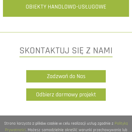
OBIEKTY HANDLOWO-USŁUGOWE
więcej
SKONTAKTUJ SIĘ Z NAMI
Zadzwoń do Nas
Odbierz darmowy projekt
Strona korzysta z plików cookie w celu realizacji usług zgodnie z
Polityką
2026 ©
Styrofoam System
. Wszelkie prawa zastrzeżone.
Polityka prywatności
Prywatności
. Możesz samodzielnie określić warunki przechowywania lub