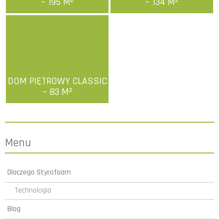
– 195 M²
– 134 M²
więcej
więcej
DOM PIĘTROWY CLASSIC
– 83 M²
więcej
Menu
Dlaczego Styrofoam
Technologia
Blog